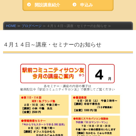
開設講座紹介
ニティサロン友」
申込み
HOME
≫
ブログページ
≫ ４月１４日～講座・セミナーのお知らせ ≫
４月１４日～講座・セミナーのお知らせ