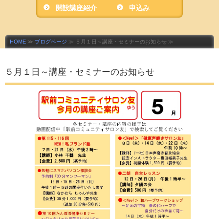
開設講座紹介
ニティサロン友」
申込み
HOME
≫
ブログページ
≫ ５月１日～講座・セミナーのお知らせ ≫
５月１日～講座・セミナーのお知らせ