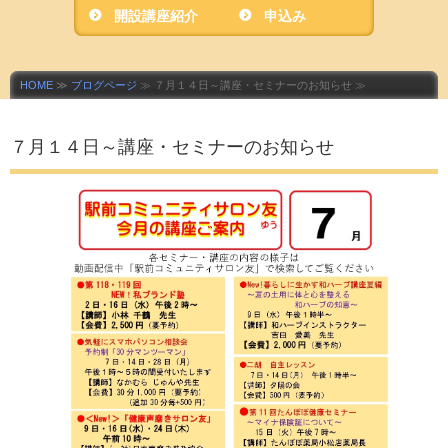
開設講座紹介
ニティサロン友」
申込み
HOME
≫
ブログページ
≫ ７月１４日～講座・セミナーのお知らせ ≫
７月１４日～講座・セミナーのお知らせ