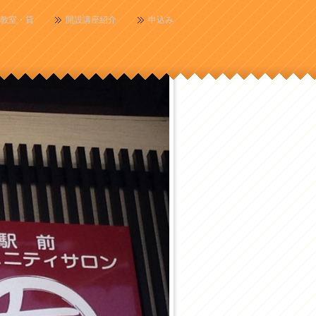
教室・貸
開設講座紹介
申込み
前コミュ
ロン友」