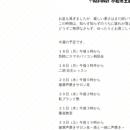
お盆も過ぎましたが、厳しい暑さはまだ続い
この時期は、知らず知らずのうちに疲れが溜
どうぞご無理なさらず、ゆったりとお過ごし
今週の予定です。
１８日（月）午後１時から
気軽にスマホパソコン相談会
１８日（月）午後１時半から
二胡 自主レッスン
２０日（水）午後０時から
健康声磨きサロン友
２０日（水）午後２時から
私ブランド塾
２１日（木）午後３時から
書道教室
２３日（土）午前１０時から
健康声磨きサロン友～孫と一緒に声磨き～