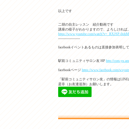
以上です
二胡の自主レッスン 紹介動画です
講座の様子がわかりますので、よろしければ
https://www.youtube.com/watch?v=_RXJSP-0ohM
-------------------
facebookイベントあるものは直接参加表明し
駅前コミュニティサロン友 HP
http://com-yu.am
facebookページ
https://www.facebook.com/wsyum
「駅前コミュニティサロン友」の情報はLINE
是非（お友達追加）お願いします。