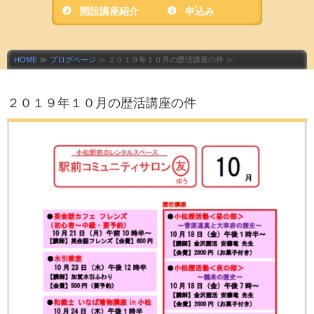
開設講座紹介
ニティサロン友」
申込み
HOME
≫
ブログページ
≫ ２０１９年１０月の歴活講座の件 ≫
２０１９年１０月の歴活講座の件