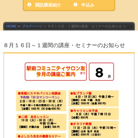
開設講座紹介
ニティサロン友」
申込み
HOME
≫
ブログページ
≫ ８月１６日～１週間の講座・セミナーのお知らせ ≫
８月１６日～１週間の講座・セミナーのお知らせ